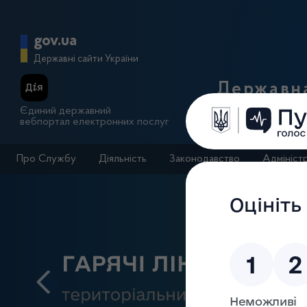
Перейти до основного вмісту
Головна сторінка Державної п
gov.ua
Державні сайти України
Державна
Єдиний державний
вебпортал електронних послуг
Про Службу
Діяльність
Законодавство
Адмініст