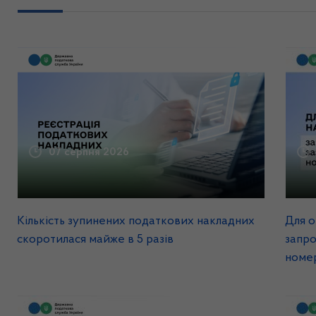
07 серпня 2026
Кількість зупинених податкових накладних
Для о
скоротилася майже в 5 разів
запр
номе