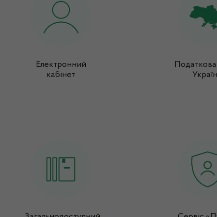
Електронний
Податкова
кабінет
Украї
Загальнодоступний
Сервіс «П