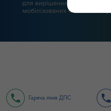
Гаряча лінія ДПС