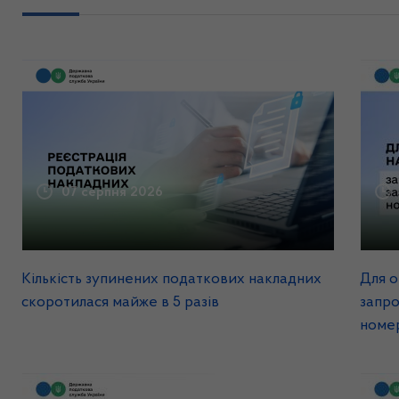
07 серпня 2026
Кількість зупинених податкових накладних
Для о
скоротилася майже в 5 разів
запр
номе