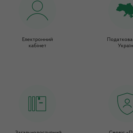
Електронний
Податкова
кабінет
Украї
Загальнодоступний
Сервіс «П