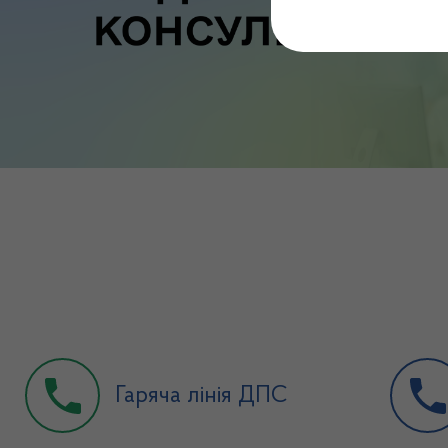
Гаряча лінія ДПС