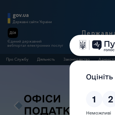
Перейти до основного вмісту
Головна сторінка Державної п
gov.ua
Державні сайти України
Державна
Єдиний державний
вебпортал електронних послуг
Про Службу
Діяльність
Законодавство
Адмініст