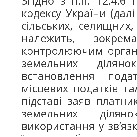
Згідно з п.п. 12.4.6 
кодексу України (дал
сільських, селищних,
належить, зокрем
контролюючим орган
земельних діля
встановлення пода
місцевих податків та
підставі заяв платни
земельних ділян
використання у зв’яз