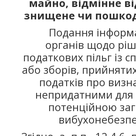
майно, відмінне ві
знищене чи пошко
Подання інформ
органів щодо рі
податкових пільг із с
або зборів, прийнятих
податків про визн
непридатними для в
потенційною заг
вибухонебезп