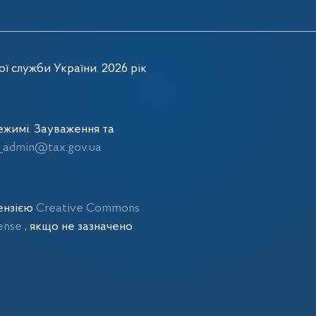
ї служби України. 2026 рік
жимі. Зауваження та
admin@tax.gov.ua
цензією
Creative Commons
cense
, якщо не зазначено