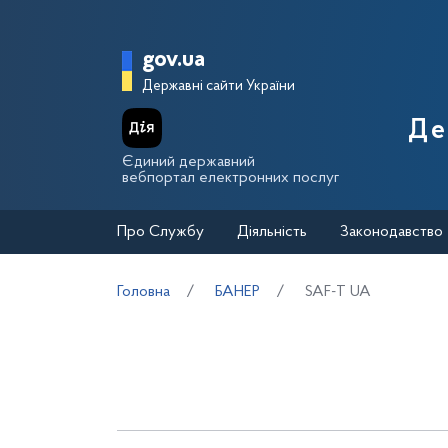
Перейти до основного вмісту
Головна сторінка Держа
gov.ua
Державні сайти України
Де
Єдиний державний
вебпортал електронних послуг
Про Службу
Діяльність
Законодавство
Головна
БАНЕР
SAF-T UA