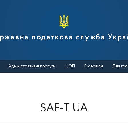
вної податкової служби України
ржавна податкова служба Укра
Адміністративні послуги
ЦОП
Е-сервіси
Для гро
SAF-T UA