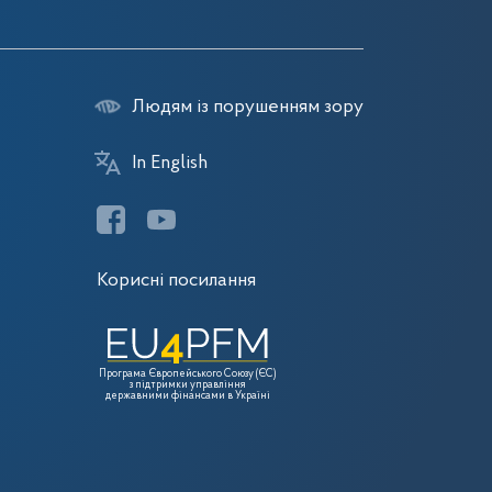
Людям із порушенням зору
In English
Корисні посилання
Програма Європейського Союзу (ЄС)
з підтримки управління
державними фінансами в Україні