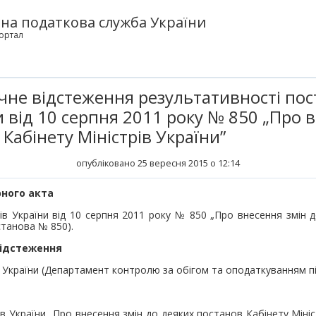
на податкова служба України
ортал
ичне відстеження результативності пос
и від 10 cерпня 2011 року № 850 „Про 
Кабінету Міністрів України”
опубліковано 25 вересня 2015 о 12:14
рного акта
ів України від 10 серпня 2011 року № 850 „Про внесення змін 
останова № 850).
відстеження
України (Департамент контролю за обігом та оподаткуванням пі
в України „Про внесення змін до деяких постанов Кабінету Міні