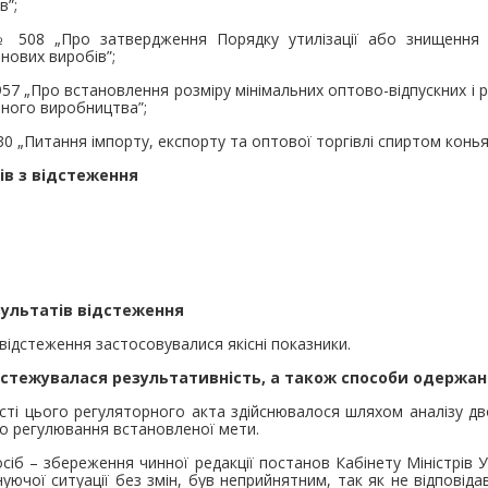
в”;
№ 508 „Про затвердження Порядку утилізації або знищення 
нових виробів”;
57 „Про встановлення розміру мінімальних оптово-відпускних і р
яного виробництва”;
30 „Питання імпорту, експорту та оптової торгівлі спиртом конь
ів з відстеження
ультатів відстеження
відстеження застосовувалися якісні показники.
відстежувалася результативність, а також способи одержа
сті цього регуляторного акта здійснювалося шляхом аналізу дв
о регулювання встановленої мети.
іб – збереження чинної редакції постанов Кабінету Міністрів 
нуючої ситуації без змін, був неприйнятним, так як не відповід