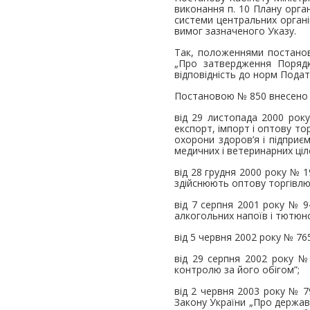
виконання п. 10 Плану орга
системи центральних органів
вимог зазначеного Указу.
Так, положеннями постанов
„Про затвердження Порядк
відповідність до норм Подат
Постановою № 850 внесено з
від 29 листопада 2000 ро
експорт, імпорт і оптову то
охорони здоров’я і підпри
медичних і ветеринарних ціл
від 28 грудня 2000 року № 
здійснюють оптову торгівлю 
від 7 серпня 2001 року № 
алкогольних напоїв і тютюн
від 5 червня 2002 року № 76
від 29 серпня 2002 року №
контролю за його обігом”;
від 2 червня 2003 року № 
Закону України „Про держав