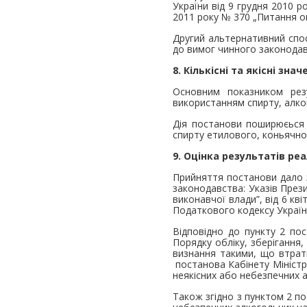
України від 9 грудня 2010 р
2011 року № 370 „Питання оп
Другий альтернативний спос
до вимог чинного законодав
8. Кількісні та якісні зн
Основним показником рез
використанням спирту, алко
Дія постанови поширюєься н
спирту етилового, коньячно
9. Оцінка результатів ре
Прийняття постанови дало з
законодавства: Указів През
виконавчої влади”, від 6 кв
Податкового кодексу Україн
Відповідно до пункту 2 по
Порядку обліку, зберігання
визнання такими, що втрат
постанова Кабінету Міністрі
неякісних або небезпечних 
Також згідно з пунктом 2 по