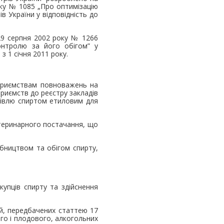
оку № 1085 „Про оптимізацію
в України у відповідність до
29 серпня 2002 року № 1266
онтролю за його обігом” у
з 1 січня 2011 року.
приємствам повноважень на
приємств до реєстру закладів
гівлю спиртом етиловим для
етеринарного постачання, що
бництвом та обігом спирту,
упців спирту та здійснення
й, передбачених статтею 17
го і плодового, алкогольних