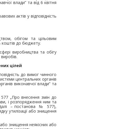
авчої влади” та від 6 квітня
вових актів у відповідність
твом, обігом та цільовим
ь коштів до бюджету.
 сфері виробництва та обігу
 виробів.
ених цілей
повідність до вимог чинного
системи центральних органів
органів виконавчої влади” та
 577 „Про внесення змін до
ави, і розпорядження ним та
 (далі – постанова № 577),
ядку утилізації або знищення
ї або знищення неякісних або