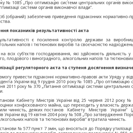
оку № 1085 „Про оптимізацію системи центральних органів викон
тимізації системи органів виконавчої влади”.
іб (обраний) забезпечив приведення підзаконних нормативно-пра
ства.
ачення показників результативності акта
ультативності є посилення контролю держави за виробниц
гольних напоїв і тютюнових виробів та своєчасністю надходжен
а всіх суб’єктів господарювання, які здійснюють діяльність у
го, плодового і виноградного, алкогольних напоїв та тютюнових
алізації регуляторного акта та ступеня досягнення визнач
могу привести підзаконні нормативно-правові акти Уряду у від
идента України від 9 грудня 2010 року № 1085 „Про оптимізацію 
ітня 2011 року № 370 „Питання оптимізації системи центральних 
и.
станови Кабінету Міністрів України від 25 червня 2012 року №
, оцінки конфіскованого майна, що переходить у власність держ
или чинність, деяких постанов Кабінету Міністрів України”
в України від 19 квітня 2004 року № 508 „Про затвердження Пор
алкогольних напоїв та тютюнових виробів” втратила чинність.
станови № 577 пункт 7 змін, що вносяться до Порядку утилізаці