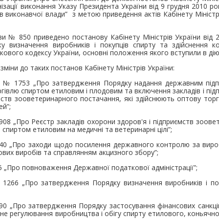
нізації виконання Указу Президента України від 9 грудня 2010 р
 виконавчої влади” з метою приведення актів Кабінету Міністрі
и № 850 приведено постанову Кабінету Міністрів України від 
у визначення виробників і покупців спирту та здійснення к
кового кодексу України, основні положення якого вступили в дію 
міни до таких постанов Кабінету Міністрів України:
ку № 1753 „Про затвердження Порядку надання державним під
ргівлю спиртом етиловим і плодовим та включення закладів і під
ємств зооветеринарного постачання, які здійснюють оптову тор
ей”;
1908 „Про Реєстр закладів охорони здоров'я і підприємств зоов
спиртом етиловим на медичні та ветеринарні цілі”;
940 „Про заходи щодо посилення державного контролю за виро
ових виробів та справлянням акцизного збору”;
5 „Про повноваження Державної податкової адміністрації”;
 1266 „Про затвердження Порядку визначення виробників і пок
790 „Про затвердження Порядку застосування фінансових санкці
не регулювання виробництва і обігу спирту етилового, коньячно