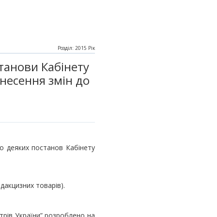
Розділ: 2015 Рік
танови Кабінету
внесення змін до
до деяких постанов Кабінету
дакцизних товарів).
стрів України” розроблено на