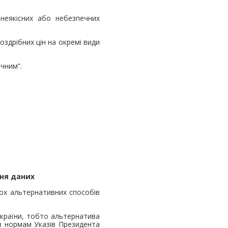
неякісних або небезпечних
оздрібних цін на окремі види
ячним”.
ння даних
ох альтернативних способів
України, тобто альтернатива
ав нормам Указів Президента