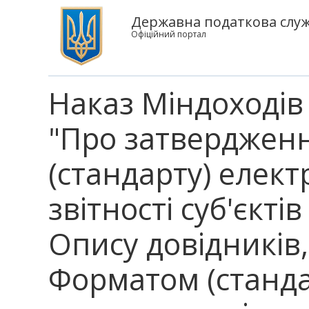
Державна податкова служ
Офіційний портал
Наказ Міндоходів 
"Про затверджен
(стандарту) елек
звітності суб'єкт
Опису довідників,
Форматом (станд