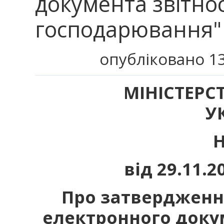
документа звітност
господарювання"
опубліковано 13
МІНІСТЕРС
У
Н 
від 29.1
Про затвердженн
електронного докум