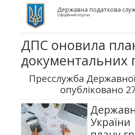
Державна податкова служ
Офіційний портал
ДПС оновила пла
документальних п
Пресслужба Державної
опубліковано 27
Держав
України
плану