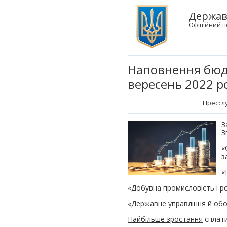
Держав
Офіційний п
Наповнення бюдже
вересень 2022 р
Пресслу
З
З
«
з
«
«Добувна промисловість i ро
«Державне управління й обо
Найбільше зростання
сплати