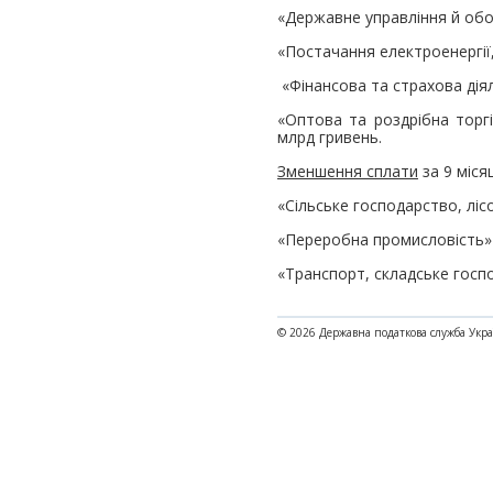
«Державне управління й обор
«Постачання електроенергiї,
«Фiнансова та страхова дiяль
«Оптова та роздрібна торгі
млрд гривень.
Зменшення сплати
за 9 міся
«Сільське господарство, ліс
«Переробна промисловість» 
«Транспорт, складське госпо
© 2026 Державна податкова служба Укр