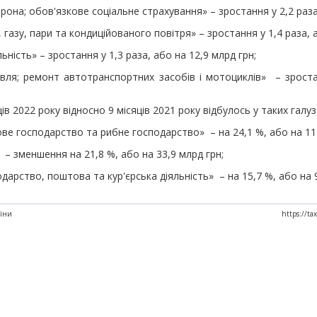
она; обов'язкове соціальне страхування» – зростання у 2,2 раза
 газу, пари та кондицiйованого повiтря» – зростання у 1,4 раза, 
нiсть» – зростання у 1,3 раза, або на 12,9 млрд грн;
вля; ремонт автотранспортних засобів i мотоциклів» – зроста
ців 2022 року відносно 9 місяців 2021 року відбулось у таких галуз
ове господарство та рибне господарство» – на 24,1 %, або на 11
– зменшення на 21,8 %, або на 33,9 млрд грн;
дарство, поштова та кур'єрська діяльність» – на 15,7 %, або на 
аїни
https://ta