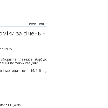
Розділ: Новини
оміки за січень –
 о 09:25
 зборів та платежів (збір) до
ання по таких галузях:
 i мотоциклів» – 16,4 % від
аких галузях: