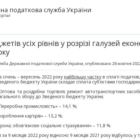
на податкова служба України
ортал
тів усіх рівнів у розрізі галузей екон
оку
жба Державної податкової служби України
, опубліковано 28 жовтня 2022
а січень – вересень 2022 року
найбільшу частку
в сплаті податків,
веденого бюджету України складає сплата суб’єктами господарюв
Оптова та роздрібна торгівля; ремонт автотранспортних засобів
агального збору до Зведеного бюджету України;
Переробна промисловість» – 14,1 %;
зроблення кар’єрів» – 13,2 %;
рона; обов'язкове соціальне страхування» – 11,8 %.
 за 9 місяців 2022 року відносно 9 місяців 2021 року відбулось у т