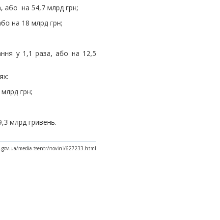
, або на 54,7 млрд грн;
або на 18 млрд грн;
ння у 1,1 раза, або на 12,5
ях:
 млрд грн;
9,3 млрд гривень.
x.gov.ua/media-tsentr/novini/627233.html