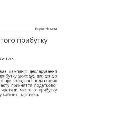
Розділ: Новини
того прибутку
 о 17:09
ває кампанія декларування
рибутку (доходу), дивідендів
ті при складанні податкових
факту прийняття податкової
 частини чистого прибутку
у кабінеті платника.