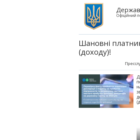
Держав
Офіційний п
Шановні платник
(доходу)!
Пресслу
Д
п
н
з
д
(