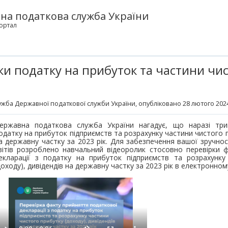
на податкова служба України
ортал
и податку на прибуток та частини чис
жба Державної податкової служби України
, опубліковано 28 лютого 2024
ержавна податкова служба України нагадує, що наразі три
одатку на прибуток підприємств та розрахунку частини чистого п
а державну частку за 2023 рік. Для забезпечення вашої зручнос
вітів розроблено навчальний відеоролик стосовно перевірки 
екларації з податку на прибуток підприємств та розрахунку
доходу), дивідендів на державну частку за 2023 рік в електронном