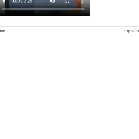
аїни
https://ta