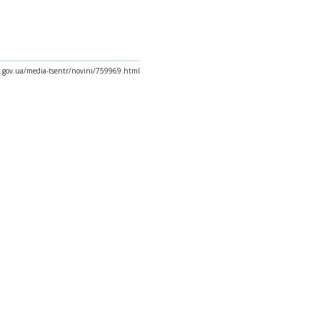
x.gov.ua/media-tsentr/novini/759969.html