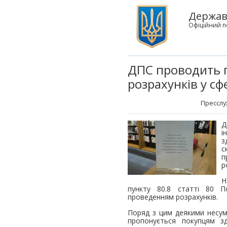
Держав
Офіційний п
ДПС проводить п
розрахунків у сфе
Пресслу
Д
і
з
с
п
р
Н
пункту 80.8 статті 80 П
проведенням розрахунків.
Поряд з цим деякими несу
пропонується покупцям з