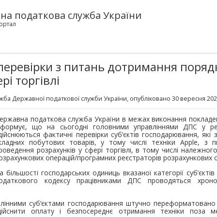
на податкова служба України
ортал
еревірки з питань дотримання поряд
рі торгівлі
жба Державної податкової служби України
, опубліковано 30 вересня 202
ержавна податкова служба України в межах виконання покладен
нформує, що на сьогодні головними управліннями ДПС у рег
дійснюються фактичні перевірки суб’єктів господарювання, які
кладних побутових товарів, у тому числі техніки Apple, з 
роведення розрахунків у сфері торгівлі, в тому числі належног
озрахункових операцій/програмних реєстраторів розрахункових 
а більшості господарських одиниць вказаної категорії суб’єктів
одаткового кодексу працівниками ДПС проводяться хроно
млінними суб’єктами господарювання штучно переформатовано 
дійснити оплату і безпосереднє отримання техніки поза м