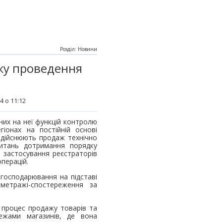
Розділ: Новини
ку проведення
4 о 11:12
их на неї функцій контролю
іонах на постійній основі
 здійснюють продаж технічно
питань дотримання порядку
о застосування реєстраторів
операцій.
 господарювання на підставі
метражі-спостереження за
процес продажу товарів та
ежами магазинів, де вона