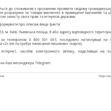
ється до споживачів з проханням проявити свідому громадянськ
ити розрахунки за товари виключно в приміщенні магазинів та 
тою захисту своїх прав та інтересів держави.
формувати про описані вище факти:
3, м. Київ, Львівська площа, 8 або адресу відповідного територ
 за телефоном 0 800 501 007, послідовно натиснувши на і
та «2» (не потребує написання письмової скарги);
Інтернет, засобів електронного зв’язку, надіславши на 
 на базі месенджера Telegram.
аїни
https://ta