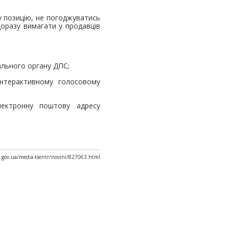
у позицію, не погоджуватись
щоразу вимагати у продавців
іального органу ДПС;
нтерактивному голосовому
електронну поштову адресу
x.gov.ua/media-tsentr/novini/827063.html