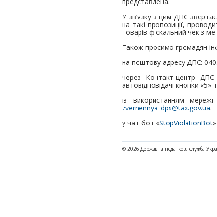
представлена.
У зв’язку з цим ДПС зверта
на такі пропозиції, провод
товарів фіскальний чек з ме
Також просимо громадян ін
на поштову адресу ДПС: 0405
через Контакт-центр ДПС
автовідповідачі кнопки «5» 
із використанням мережі 
zvernennya_dps@tax.gov.ua
.
у чат-бот «
StopViolationBot
»
© 2026 Державна податкова служба Укр