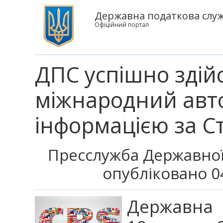
Державна податкова служ
Офіційний портал
ДПС успішно зді
міжнародний авт
інформацією за С
Пресслужба Державної
опубліковано 0
Державна 