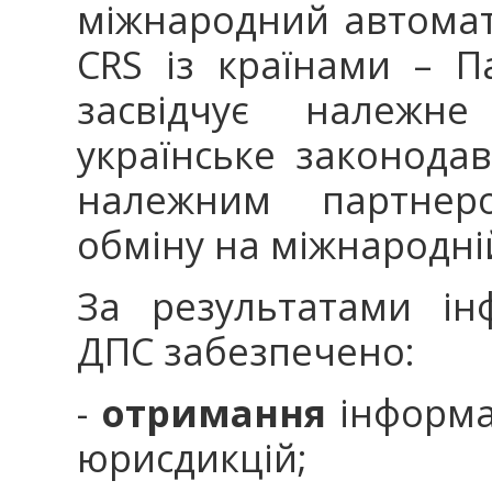
міжнародний автома
CRS із країнами – 
засвідчує належн
українське законода
належним партнер
обміну на міжнародній
За результатами ін
ДПС забезпечено:
-
отримання
інформац
юрисдикцій;