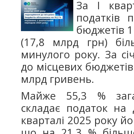
За І квар
податків 
бюджетів 1
(17,8 млрд грн) біл
минулого року. За сі
до місцевих бюджетів
млрд гривень.
Майже 55,3 % зага
складає податок на 
кварталі 2025 року йо
що на 21,3 % більш