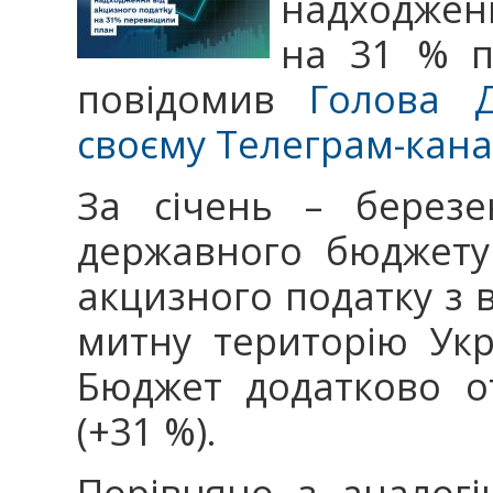
надходжен
на 31 % п
повідомив
Голова 
своєму Телеграм-кана
За січень – березе
державного бюджету
акцизного податку з 
митну територію Укр
Бюджет додатково о
(+31 %).
Порівняно з аналог