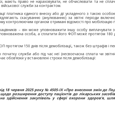
і, мають право не нараховувати, не обчислювати та не сплач
і військової служби за контрактом.
зації платника єдиного внеску або дії укладеного з такою особ
підлягають скасуванню (анулюванню) за звітні періоди включн
кому контролюючим органом отримані відомості про мобілізацію п
цівників – він може уповноважити іншу особу виплачувати з
повноважена особа, а сплатити його ФОП може протягом 180 дні
ОП протягом 150 днів після демобілізації
,
також без штрафів і пен
початку служби або під час неї (несвоєчасна сплата чи звітні
ає обов’язки у встановлені строки після демобілізації:
від 18 червня 2025 року № 4505-ІХ «Про внесення змін до По
 щодо розширення доступу пацієнтів до лікарських засобів
а здійснення закупівель у сфері охорони здоров’я, шл