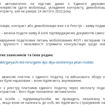
ься автоматично на підставі даних з Єдиного державно
езервістів (дати мобілізації, укладення контракту, демобіліза
онтракту, але не раніше 24 лютого 2022 року.
ізацію, контракт або демобілізацію вже є в Реєстрі – заяву подав
є – можна подати заяву й копії підтверджуючих документів самос
вирішення податкових питань мобілізованих ФОП і ветеранів т
я зручності і можливості отримати консультацію щодо нови
х захисників та їхніх родин:
kti/garyachi-linii-terorganiv-dps-dlya-virishennya-pitan-mobiliz
авансові платежі з єдиного податку та військового збору на 
вже були нараховані – вони підлягають анулюванню.
з реєстру платників єдиного податку через несплату подат
контрактом – його буде поновлено автоматично.
ні особи – підприємці/особи, які провадять незалежну пр
 якщо вони не належать до осіб, які підлягають страхуванню на 