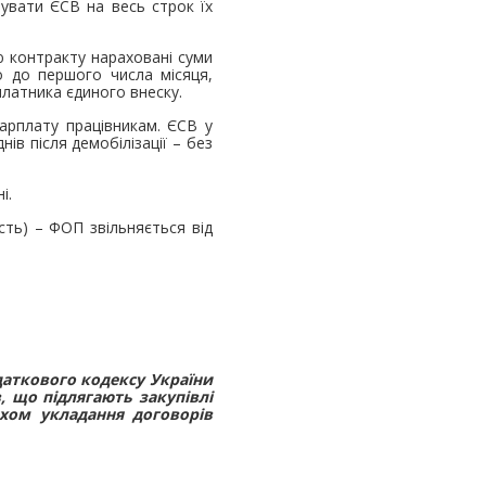
увати ЄСВ на весь строк їх
ою контракту нараховані суми
о до першого числа місяця,
латника єдиного внеску.
арплату працівникам. ЄСВ у
в після демобілізації – без
і.
сть) – ФОП звільняється від
даткового кодексу України
, що підлягають закупівлі
яхом укладання договорів