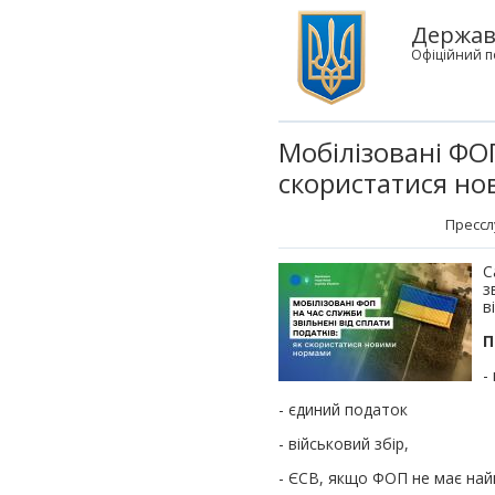
Держав
Офіційний п
Мобілізовані ФОП
скористатися н
Прессл
С
з
в
П
-
- єдиний податок
- військовий збір,
- ЄСВ, якщо ФОП не має найм