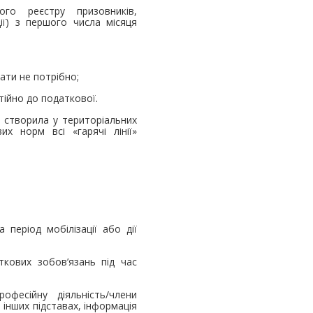
го реєстру призовників,
ції) з першого числа місяця
ати не потрібно;
тійно до податкової.
а створила у територіальних
х норм всі «гарячі лінії»
період мобілізації або дії
кових зобов’язань під час
офесійну діяльність/члени
інших підставах, інформація