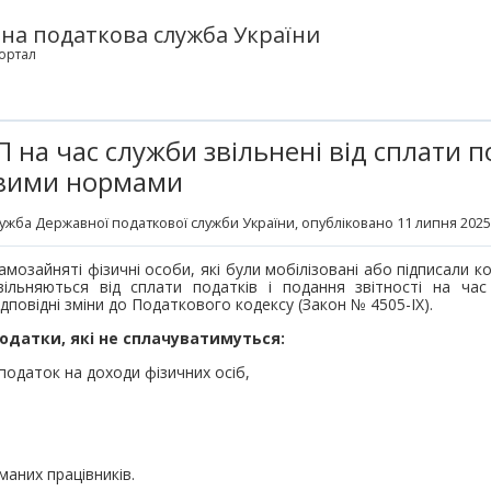
на податкова служба України
ортал
 на час служби звільнені від сплати по
овими нормами
ужба Державної податкової служби України
, опубліковано 11 липня 2025
амозайняті фізичні особи, які були мобілізовані або підписали к
вільняються від сплати податків і подання звітності на ча
ідповідні зміни до Податкового кодексу (Закон № 4505-ІХ).
одатки, які не сплачуватимуться:
 податок на доходи фізичних осіб,
аних працівників.