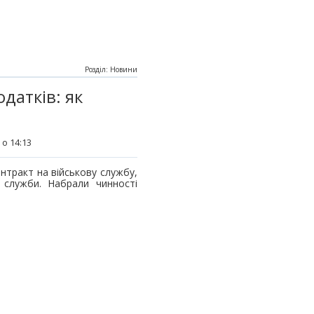
Розділ: Новини
датків: як
 о 14:13
онтракт на військову службу,
с служби. Набрали чинності