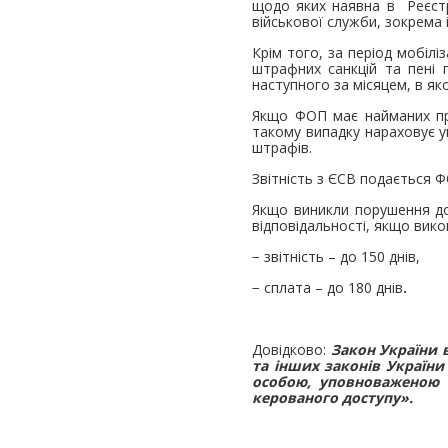
щодо яких наявна в Реєстр
військової служби, зокрема 
Крім того, за період мобілі
штрафних санкцій та пені 
наступного за місяцем, в я
Якщо ФОП має найманих пра
такому випадку нараховує у
штрафів.
Звітність з ЄСВ подається Ф
Якщо виникли порушення до 
відповідальності, якщо викон
− звітність – до 150 днів,
− сплата – до 180 днів
.
Довідково:
Закон України 
та інших законів України
особою, уповноваженою н
керованого доступу».