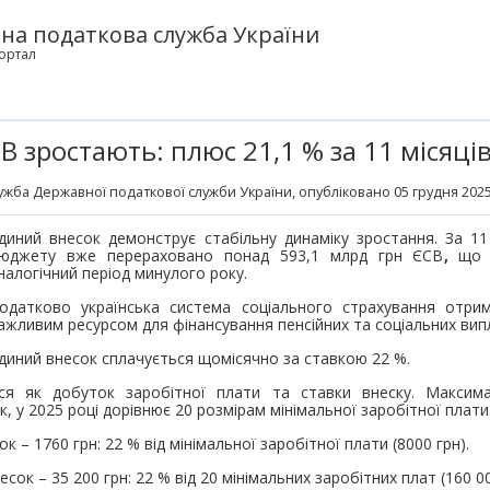
на податкова служба України
ортал
 зростають: плюс 21,1 % за 11 місяців
ужба Державної податкової служби України
, опубліковано 05 грудня 2025
диний внесок демонструє стабільну динаміку зростання. За 11
юджету вже перераховано понад 593,1 млрд грн ЄСВ
,
що н
налогічний період минулого року.
одатково українська система соціального страхування отри
ажливим ресурсом для фінансування пенсійних та соціальних вип
диний внесок сплачується щомісячно за ставкою 22 %.
ся як добуток заробітної плати та ставки внеску. Максим
, у 2025 році дорівнює 20 розмірам мінімальної заробітної плати
 – 1760 грн: 22 % від мінімальної заробітної плати (8000 грн).
ок – 35 200 грн: 22 % від 20 мінімальних заробітних плат (160 00