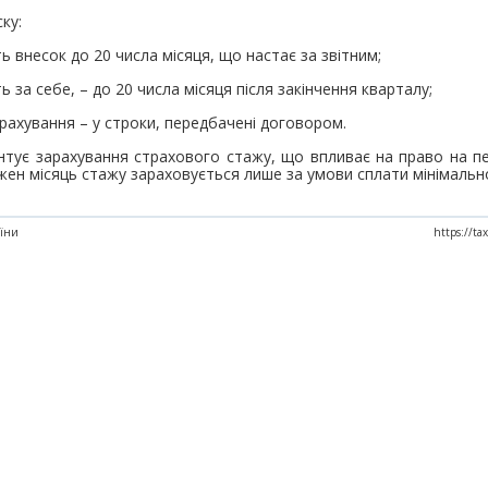
ку:
 внесок до 20 числа місяця, що настає за звітним;
ть за себе, – до 20 числа місяця після закінчення кварталу;
рахування – у строки, передбачені договором.
нтує зарахування страхового стажу, що впливає на право на пе
ожен місяць стажу зараховується лише за умови сплати мінімальн
аїни
https://ta