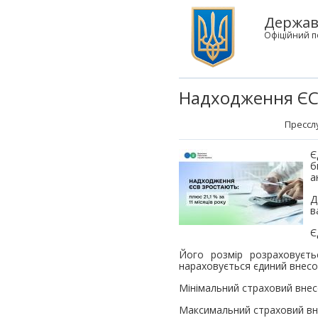
Держав
Офіційний п
Надходження ЄСВ
Прессл
Є
б
а
Д
в
Є
Його розмір розраховуєть
нараховується єдиний внесок
Мінімальний страховий внесок
Максимальний страховий внес