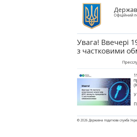
Держав
Офіційний п
Увага! Ввечері 
з частковими о
Пресслу
1
п
(
У
П
© 2026 Державна податкова служба Укр