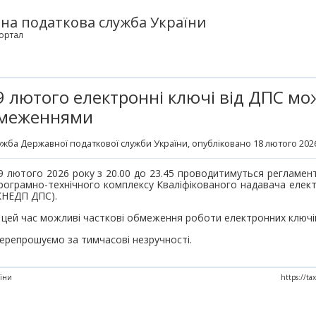
на податкова служба України
ортал
19 лютого електронні ключі від ДПС м
бмеженнями
жба Державної податкової служби України
, опубліковано 18 лютого 2026
9 лютого 2026 року з 20.00 до 23.45 проводитимуться регламен
рограмно-технічного комплексу Кваліфікованого надавача елек
КНЕДП ДПС).
 цей час можливі часткові обмеження роботи електронних ключі
ерепрошуємо за тимчасові незручності.
аїни
https://ta