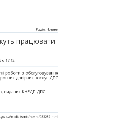
Розділ: Новини
ожуть працювати
 о 17:12
тні роботи з обслуговування
тронних довірчих послуг ДПС
в, виданих КНЕДП ДПС.
x.gov.ua/media-tsentr/novini/983257.html