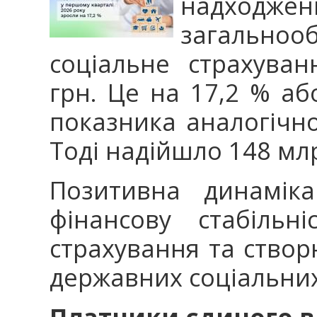
надходже
загально
соціальне страхува
грн. Це на 17,2 % аб
показника аналогічно
Тоді надійшло 148 млр
Позитивна динаміка
фінансову стабільн
страхування та створю
державних соціальни
Платники єдиного в