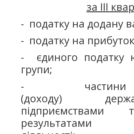
за ІІІ кв
- податку на додану в
- податку на прибуто
- єдиного податку 
групи;
- частини ч
(доходу) держ
підприємствами
результатами фін