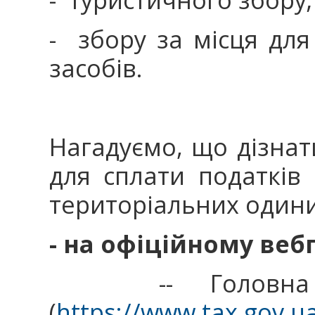
- збору за місця дл
засобів.
Нагадуємо, що дізнат
для сплати податків 
територіальних один
- на офіційному ве
-- Головна / 
(
https://www.tax.gov.u