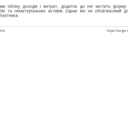
ми обліку доходів і витрат, додаток до неї містить форму 
бів та нематеріальних активів. Однак він не обов'язковий д
платника.
аїни
https://tax.gov