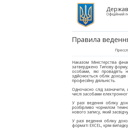
Держав
Офіційний п
Правила ведення
Прессл
Наказом Міністерства фіна
затверджено Типову форму, 
особами, які провадять 
здійснюється облік доходів
професійну діяльність.
Одночасно слід зазначити, 
числі засобами електронног
У разі ведення обліку до
розбірливо чорнилом темн
нового запису, який засвідч
У разі ведення обліку дох
форматі EXCEL, крім випадку