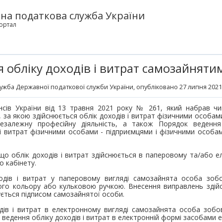
на податкова служба України
ортал
 обліку доходів і витрат самозайнят
ужба Державної податкової служби України
, опубліковано 27 липня 2021
нсів України від 13 травня 2021 року № 261, який набрав чи
за якою здійснюється облік доходів і витрат фізичними особами
незалежну професійну діяльність, а також Порядок веденн
 і витрат фізичними особами - підприємцями і фізичними особа
що облік доходів і витрат здійснюється в паперовому та/або е
о кабінету.
ходів і витрат у паперовому вигляді самозайнята особа зобо
ого кольору або кульковою ручкою. Внесення виправлень здій
ується підписом самозайнятої особи.
одів і витрат в електронному вигляді самозайнята особа зобо
 ведення обліку доходів і витрат в електронній формі засобами 