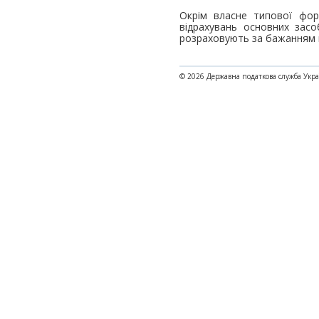
Окрім власне типової фор
відрахувань основних засо
розраховують за бажанням 
© 2026 Державна податкова служба Укр