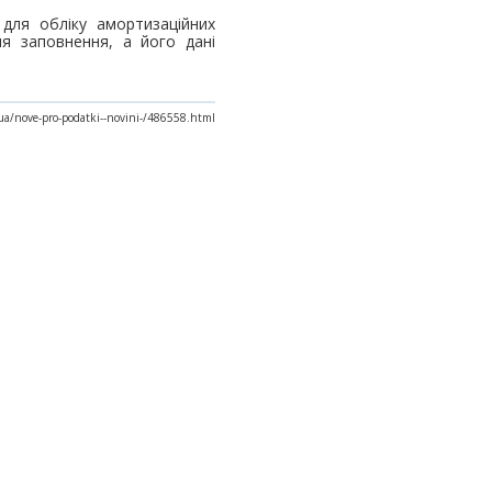
для обліку амортизаційних
ля заповнення, а його дані
.ua/nove-pro-podatki--novini-/486558.html