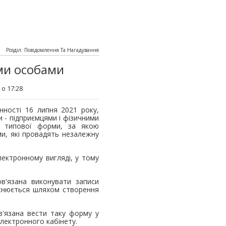
Розділ: Повідомлення Та Нагадування
ими особами
 о 17:28
нності 16 липня 2021 року,
 - підприємцями і фізичними
я типової форми, за якою
ми, які провадять незалежну
лектронному вигляді, у тому
в'язана виконувати записи
снюється шляхом створення
в'язана вести таку форму у
електронного кабінету.