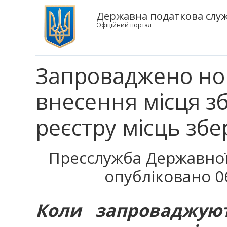
Державна податкова служ
Офіційний портал
Запроваджено но
внесення місця з
реєстру місць збе
Пресслужба Державної
опубліковано 0
Коли запроваджую