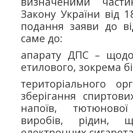
визначеними част
Закону України від 
подання заяви до ві
саме до:
апарату ДПС – щодо
етилового, зокрема б
територіального о
зберігання спиртови
напоїв, тютюново
виробів, рідин, 
електронних сигарета