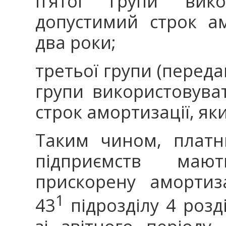
п’ятої групи вико
допустимий строк ам
два роки;
третьої групи (передав
групи використовува
строк амортизації, яки
Таким чином, платн
підприємств маю
прискорену амортиз
1
43
підрозділу 4 розд