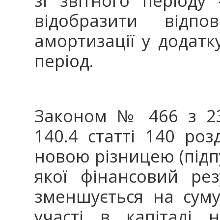
зі звітного періоду
відобразити відпо
амортизації у додатк
період.
Законом № 466 з 23
140.4 статті 140 роз
новою різницею (підпу
якої фінансовий ре
зменшується на суму
участі в капіталі 