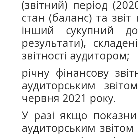
(звітний) період (202
стан (баланс) та звіт
інший сукупний дох
результати), складен
звітності аудитором;
річну фінансову звіт
аудиторським звіто
червня 2021 року.
У разі якщо показн
аудиторським звітом р