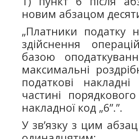
1) пункт 6 після аб
новим абзацом десяти
„Платники податку н
здійснення операці
базою оподаткуванн
максимальні роздріб
податкові накладні
частині порядкового
накладної код „6”.”.
У звʼязку з цим абза
одинадцятим;