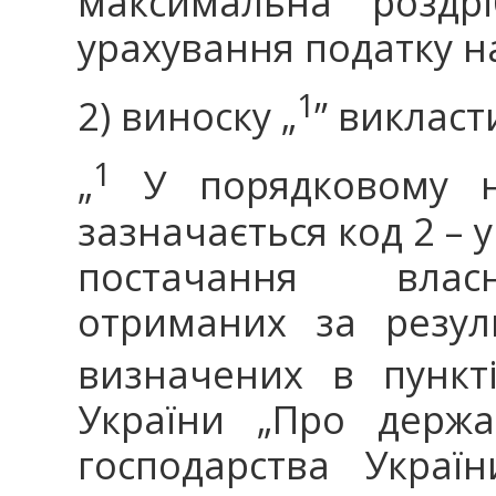
максимальна роздр
урахування податку на
1
2) виноску „
” викласти
1
„
У порядковому но
зазначається код 2 – у
постачання власн
отриманих за резуль
визначених в пункт
України „Про держа
господарства Украї