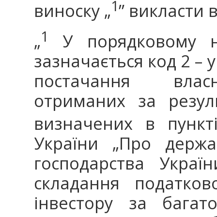
1
виноску „
” викласти в
1
„
У порядковому но
зазначається код 2 – у
постачання власн
отриманих за резуль
визначених в пункт
України „Про держа
господарства Украї
складання податков
інвестору за багат