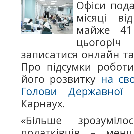
Офіси пода
місяці ві
майже 41 
цьогорі
записатися онлайн та
Про підсумки роботи
його розвитку
на сво
Голови Державної 
Карнаух.
«Більше зрозуміло
податківців – мен