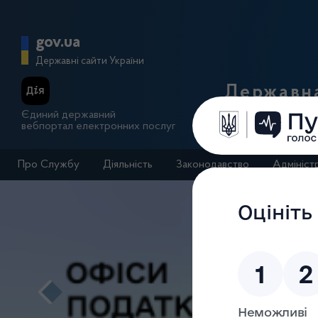
Перейти до основного вмісту
Головна сторінка Державної п
gov.ua
Державні сайти України
Державна
Єдиний державний
вебпортал електронних послуг
Про Службу
Діяльність
Законодавство
Адмініст