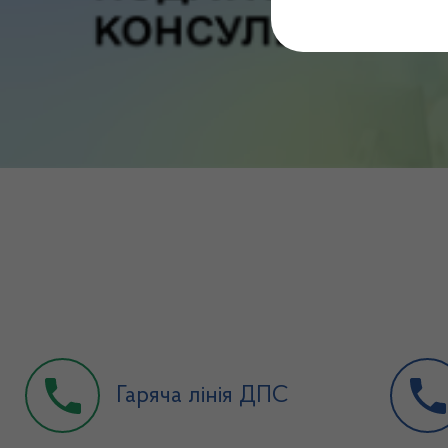
Гаряча лінія ДПС