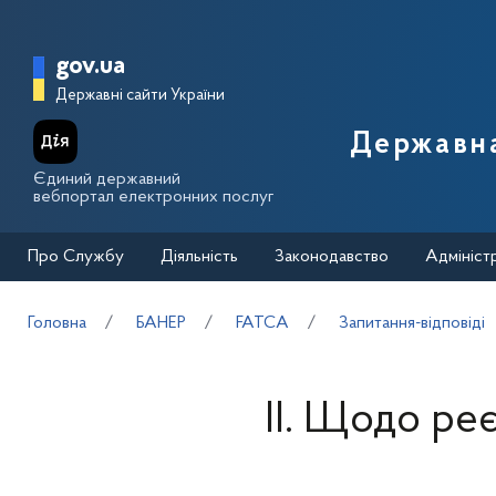
Перейти до основного вмісту
Головна сторінка Державної п
gov.ua
Державні сайти України
Державна
Єдиний державний
вебпортал електронних послуг
Про Службу
Діяльність
Законодавство
Адмініст
Головна
БАНЕР
FATCA
Запитання-відповіді
ІІ. Щодо реє