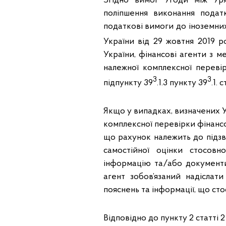
Згідно вимог Угоди між У
поліпшення виконання пода
податкові вимоги до іноземни
України від 29 жовтня 2019 р
України, фінансові агенти з м
належної комплексної переві
3
3
підпункту 39
.1.3 пункту 39
.1. 
Якщо у випадках, визначених У
комплексної перевірки фінансов
що рахунок належить до підз
самостійної оцінки стосов
інформацію та/або документи,
агент зобов’язаний надісла
пояснень та інформації, що сто
Відповідно до пункту 2 статті 