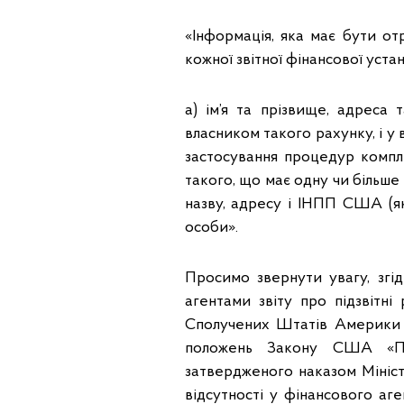
«Інформація, яка має бути о
кожної звітної фінансової уста
a) ім’я та прізвище, адреса
власником такого рахунку, і у
застосування процедур компле
такого, що має одну чи більш
назву, адресу і ІНПП США (як
особи».
Просимо звернути увагу, згі
агентами звіту про підзвітн
Сполучених Штатів Америки 
положень Закону США «Про
затвердженого наказом Мініст
відсутності у фінансового аг