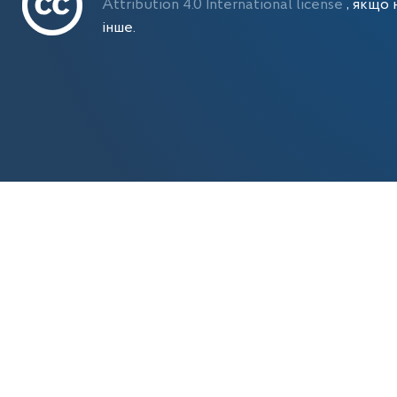
Attribution 4.0 International license
, якщо 
інше.