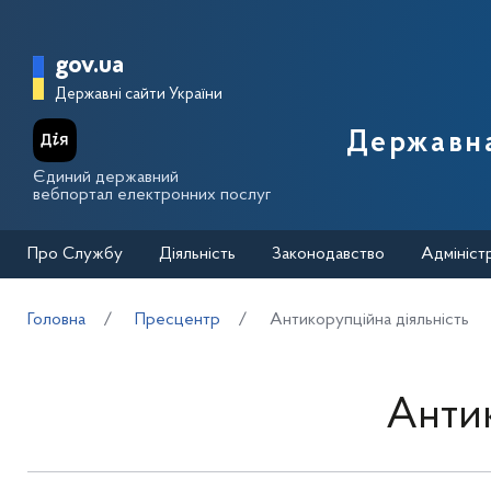
Перейти до основного вмісту
Головна сторінка Державної п
gov.ua
Державні сайти України
Державна
Єдиний державний
вебпортал електронних послуг
Про Службу
Діяльність
Законодавство
Адмініст
Головна
Пресцентр
Антикорупційна діяльність
Антик