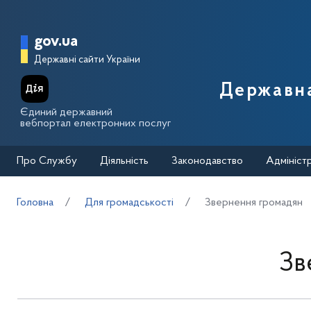
Перейти до основного вмісту
Головна сторінка Державної п
gov.ua
Державні сайти України
Державна
Єдиний державний
вебпортал електронних послуг
Про Службу
Діяльність
Законодавство
Адмініст
Головна
Для громадськості
Звернення громадян
Зв