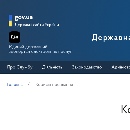
Перейти до основного вмісту
Головна сторінка Державної п
gov.ua
Державні сайти України
Державна
Єдиний державний
вебпортал електронних послуг
Про Службу
Діяльність
Законодавство
Адмініст
Головна
Корисні посилання
К