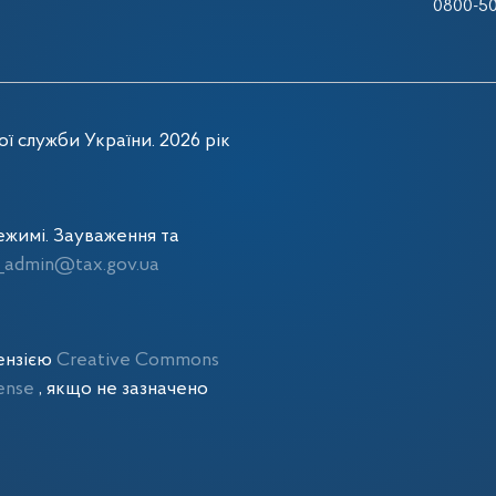
0800-50
ї служби України. 2026 рік
жимі. Зауваження та
admin@tax.gov.ua
цензією
Creative Commons
cense
, якщо не зазначено