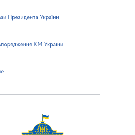
ази Президента України
зпорядження КМ України
ше