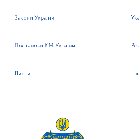
Закони України
Ук
Постанови КМ України
Ро
Листи
Ін