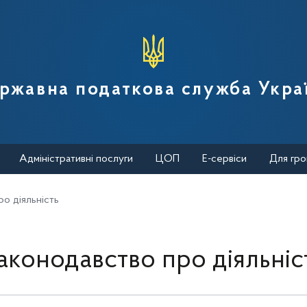
вної податкової служби України
ржавна податкова служба Укра
Адміністративні послуги
ЦОП
Е-сервіси
Для гро
о діяльність
аконодавство про діяльніс