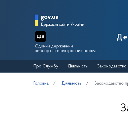
Перейти до основного вмісту
Головна сторінка Держа
gov.ua
Державні сайти України
Де
Єдиний державний
вебпортал електронних послуг
Про Службу
Діяльність
Законодавство
Головна
Діяльність
Законодавство пр
З