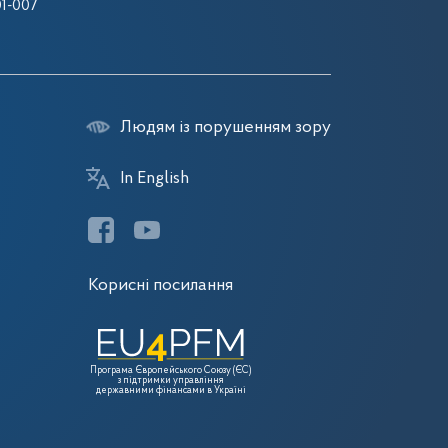
1-007
Людям із порушенням зору
In English
Корисні посилання
Програма Європейського Союзу (ЄС)
з підтримки управління
державними фінансами в Україні