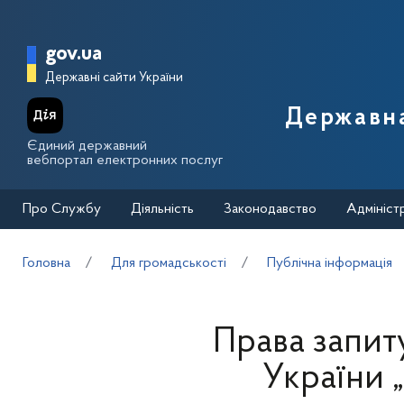
Перейти до основного вмісту
Головна сторінка Державної п
gov.ua
Державні сайти України
Державна
Єдиний державний
вебпортал електронних послуг
Про Службу
Діяльність
Законодавство
Адмініст
Головна
Для громадськості
Публічна інформація
Права запит
України 