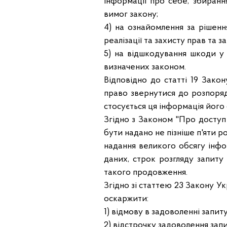
інформації про себе, збиранн
вимог закону;
4) на ознайомлення за рішенн
реалізації та захисту прав та з
5) на відшкодування шкоди у
визначених законом.
Відповідно до статті 19 Зако
право звернутися до розпоряд
стосується ця інформація його 
Згідно з Законом "Про доступ 
бути надано не пізніше п'яти р
надання великого обсягу інфо
даних, строк розгляду запит
такого продовження.
Згідно зі статтею 23 Закону У
оскаржити:
1) відмову в задоволенні запит
2) відстрочку задоволення зап