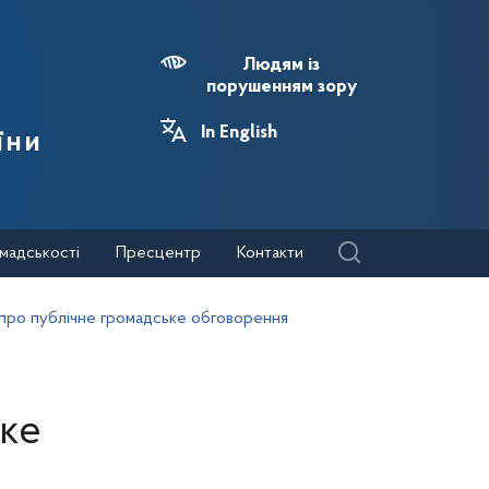
Людям із
порушенням зору
In English
їни
мадськості
Пресцентр
Контакти
 про публічне громадське обговорення
ьке