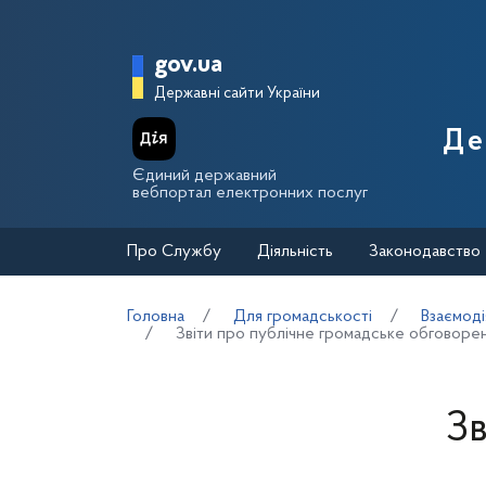
Перейти до основного вмісту
Головна сторінка Держа
gov.ua
Державні сайти України
Де
Єдиний державний
вебпортал електронних послуг
Про Службу
Діяльність
Законодавство
Головна
Для громадськості
Взаємоді
Звіти про публічне громадське обговоре
Зв