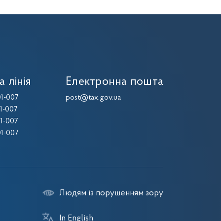
а лінія
Електронна пошта
1-007
post@tax.gov.ua
1-007
1-007
1-007
Людям із порушенням зору
In English