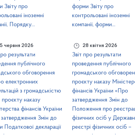
 Звіту про
форми Звіту про
ольовані іноземні
контрольовані іноземні
нії, Порядку...
компанії, форми...
5 червня 2026
28 квітня 2026
про результати
Звіт про результати
едення публічного
проведення публічного
адського обговорення
громадського обговорен
бо електронних
проєкту наказу Міністер
льтацій з громадськістю
фінансів України «Про
 проєкту наказу
затвердження Змін до
терства фінансів України
Положення про реєстра
 затвердження Змін до
фізичних осіб у Держав
 Податкової декларації
реєстрі фізичних осіб –