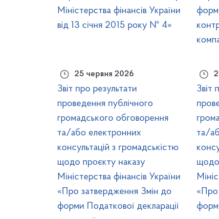
Міністерства фінансів України
форми
від 13 січня 2015 року № 4»
контр
компа
25 червня 2026
2
Звіт про результати
Звіт 
проведення публічного
пров
громадського обговорення
гром
та/або електронних
та/а
консультацій з громадськістю
консу
щодо проєкту наказу
щодо
Міністерства фінансів України
Мініс
«Про затвердження Змін до
«Про
форми Податкової декларації
форми