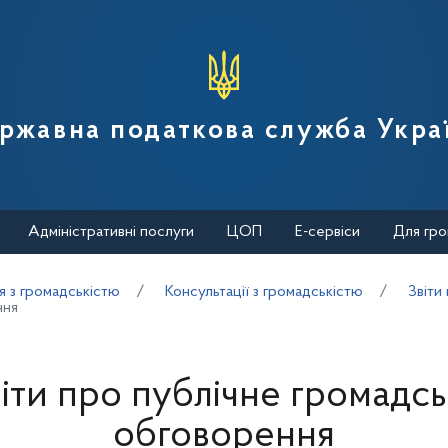
вної податкової служби України
ржавна податкова служба Укра
Адміністративні послуги
ЦОП
Е-сервіси
Для гро
я з громадськістю
Консультації з громадськістю
Звіти
ння
іти про публічне громадс
обговорення