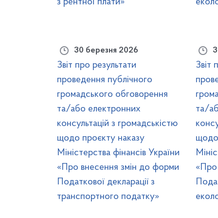
з рентної плати»
еколо
30 березня 2026
3
Звіт про результати
Звіт 
проведення публічного
пров
громадського обговорення
гром
та/або електронних
та/а
консультацій з громадськістю
консу
щодо проєкту наказу
щодо
Міністерства фінансів України
Мініс
«Про внесення змін до форми
«Про
Податкової декларації з
Подат
транспортного податку»
еколо