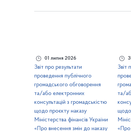
01 липня 2026
3
Звіт про результати
Звіт 
проведення публічного
пров
громадського обговорення
гром
та/або електронних
та/а
консультацій з громадськістю
консу
щодо проєкту наказу
щодо
Міністерства фінансів України
Мініс
«Про внесення змін до наказу
«Про