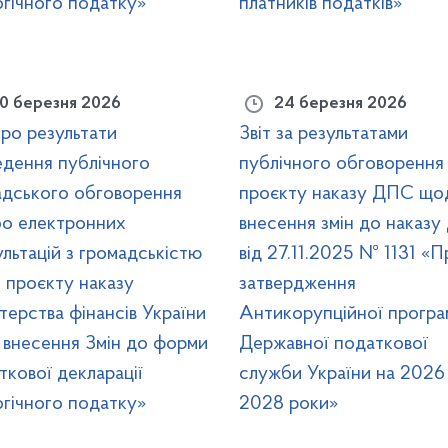
гічного податку»
платників податків»
0 березня 2026
24 березня 2026
про результати
Звіт за результатами
едення публічного
публічного обговорення
адського обговорення
проєкту наказу ДПС що
бо електронних
внесення змін до наказ
льтацій з громадськістю
від 27.11.2025 № 1131 «П
 проєкту наказу
затвердження
терства фінансів України
Антикорупційної програ
 внесення Змін до форми
Державної податкової
кової декларації
служби України на 2026
гічного податку»
2028 роки»