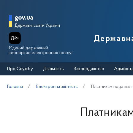
Перейти до основного вмісту
Головна сторінка Державної п
gov.ua
Державні сайти України
Державна
Єдиний державний
вебпортал електронних послуг
Про Службу
Діяльність
Законодавство
Адмініст
Головна
Електронна звітність
Платникам податків 
Платникам