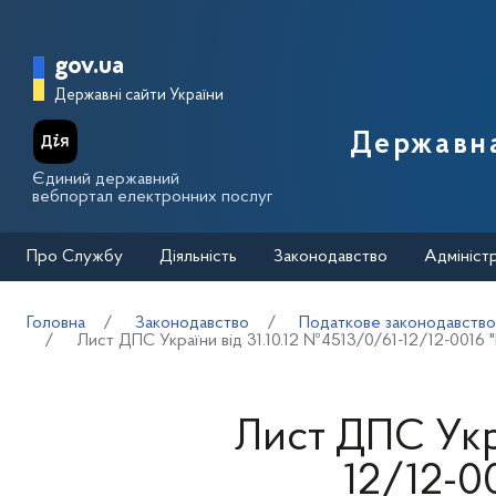
Перейти до основного вмісту
Головна сторінка Державної п
gov.ua
Державні сайти України
Державна
Єдиний державний
вебпортал електронних послуг
Про Службу
Діяльність
Законодавство
Адмініст
Головна
Законодавство
Податкове законодавств
Лист ДПС України від 31.10.12 №4513/0/61-12/12-0016 
Лист ДПС Укра
12/12-0