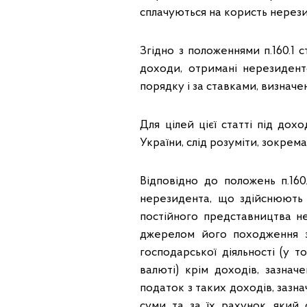
сплачуються на користь нерези
Згідно з положеннями п.160.1 
доходи, отримані нерезидент
порядку і за ставками, визнач
Для цілей цієї статті під до
України, слід розуміти, зокрема, 
Відповідно до положень п.16
нерезидента, що здійснюють
постійного представництва не
джерелом його походження з
господарської діяльності (у 
валюті) крім доходів, зазначе
податок з таких доходів, зазначе
суми та за їх рахунок, який