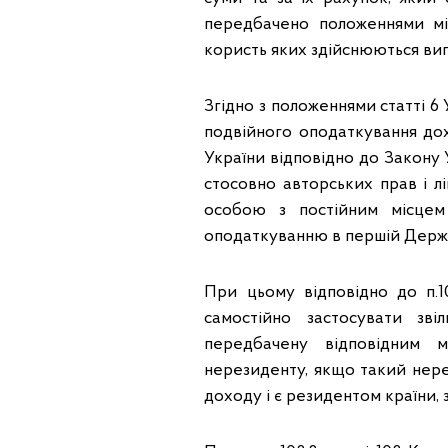
передбачено положеннями між
користь яких здійснюються вип
Згідно з положеннями статті 6
подвійного оподаткування дохо
України відповідно до Закону У
стосовно авторських прав і л
особою з постійним місцем
оподаткуванню в першій Держа
При цьому відповідно до п.1
самостійно застосувати зв
передбачену відповідним 
нерезиденту, якщо такий нер
доходу і є резидентом країни,