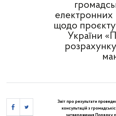
громадсь
електронних 
щодо проєкту 
України «
розрахунку 
маю
Звіт про результати
проведен
консультацій з громадські
затвердження Порядку ро