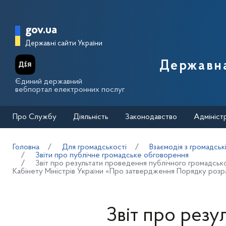
Перейти до основного вмісту
Головна сторінка Державної п
gov.ua
Державні сайти України
Державна
Єдиний державний
вебпортал електронних послуг
Про Службу
Діяльність
Законодавство
Адмініст
Головна
Для громадськості
Взаємодія з громадськ
Звіти про публічне громадське обговорення
Звіт про результати проведення публічного громадсь
Кабінету Міністрів України «Про затвердження Порядку розрах
Звіт про резу