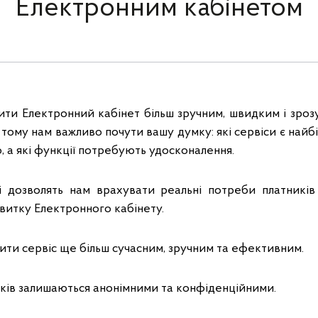
Електронним кабінетом
ти Електронний кабінет більш зручним, швидким і зроз
тому нам важливо почути вашу думку: які сервіси є най
 а які функції потребують удосконалення.
і дозволять нам врахувати реальні потреби платників
звитку Електронного кабінету.
ти сервіс ще більш сучасним, зручним та ефективним.
ників залишаються анонімними та конфіденційними.