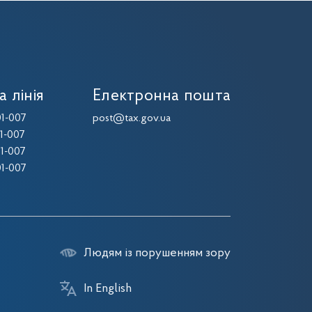
а лінія
Електронна пошта
1-007
post@tax.gov.ua
1-007
1-007
1-007
Людям із порушенням зору
In English