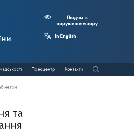
Людям із
порушенням зору
In English
їни
мадськості
Пресцентр
Контакти
абінетом
я та
ання