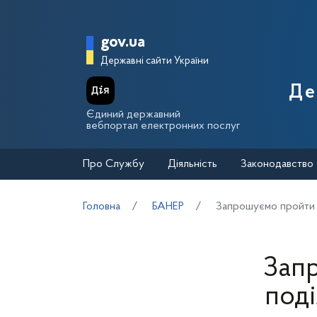
Перейти до основного вмісту
Головна сторінка Держа
gov.ua
Державні сайти України
Де
Єдиний державний
вебпортал електронних послуг
Про Службу
Діяльність
Законодавство
Головна
БАНЕР
Запрошуємо пройти 
Зап
под