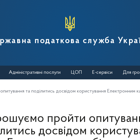
вної податкової служби України
ржавна податкова служба Укра
Адміністративні послуги
ЦОП
Е-сервіси
Для гро
опитування та поділитись досвідом користування Електронним к
рошуємо пройти опитуванн
ілитись досвідом користув