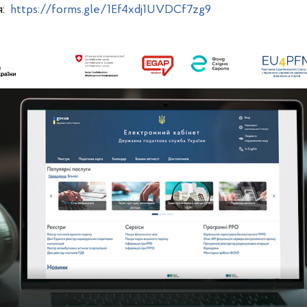
я:
https://forms.gle/1Ef4xdj1UVDCf7zg9