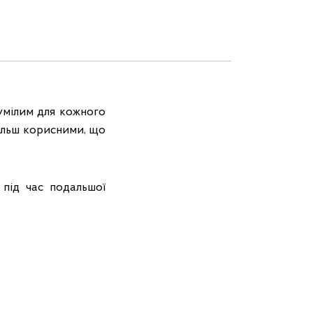
умілим для кожного
більш корисними, що
 під час подальшої