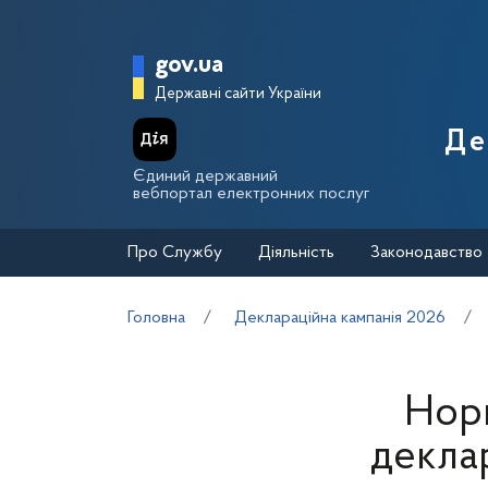
Перейти до основного вмісту
Головна сторінка Держа
gov.ua
Державні сайти України
Де
Єдиний державний
вебпортал електронних послуг
Про Службу
Діяльність
Законодавство
Головна
Деклараційна кампанія 2026
Норм
деклар