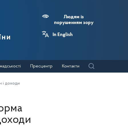
Людям із
порушенням зору
In English
їни
мадськості
Пресцентр
Контакти
н і доходи
Форма
 доходи