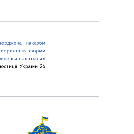
тверджена наказом
атвердження форми
овнення податкової
 юстиції України 26