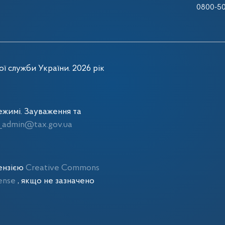
0800-50
ї служби України. 2026 рік
жимі. Зауваження та
admin@tax.gov.ua
цензією
Creative Commons
cense
, якщо не зазначено