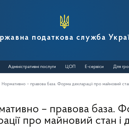
вної податкової служби України
ржавна податкова служба Укра
Адміністративні послуги
ЦОП
Е-сервіси
Для гро
Нормативно – правова база. Форма декларації про майновий ста
ативно – правова база. 
ації про майновий стан і