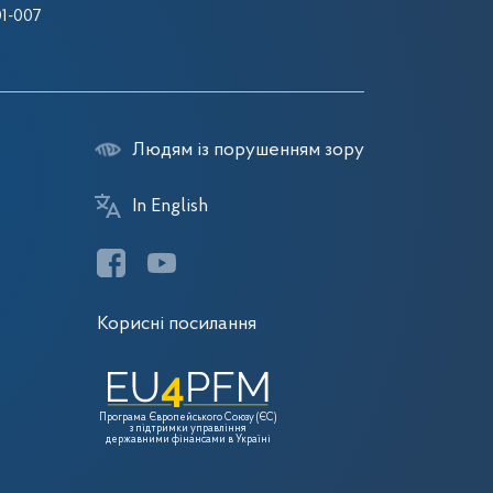
1-007
Людям із порушенням зору
In English
Корисні посилання
Програма Європейського Союзу (ЄС)
з підтримки управління
державними фінансами в Україні