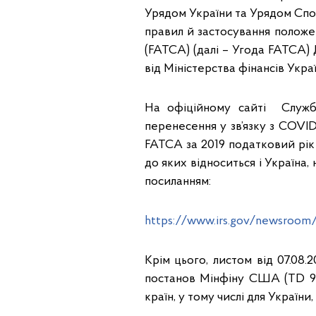
Урядом України та Урядом Сп
правил й застосування полож
(FATCA) (далі – Угода FATCA)
від Міністерства фінансів Украї
На офіційному сайті Служб
перенесення у зв’язку з COVID
FATCA за 2019 податковий рік 
до яких відноситься і Україна,
посиланням:
https://www.irs.gov/newsroom/i
Крім цього, листом від 07.08
постанов Мінфіну США (TD 9610
країн, у тому числі для України