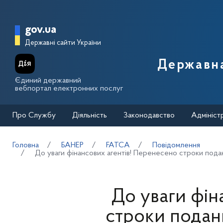
Перейти до основного вмісту
Головна сторінка Державної п
gov.ua
Державні сайти України
Державна
Єдиний державний
вебпортал електронних послуг
Про Службу
Діяльність
Законодавство
Адмініст
Головна
БАНЕР
FATCA
Повідомлення
До уваги фінансових агентів! Перенесено строки поданн
До уваги фін
строки поданн