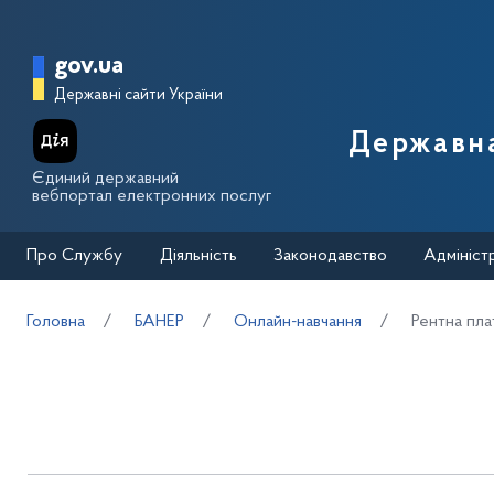
Перейти до основного вмісту
Головна сторінка Державної п
gov.ua
Державні сайти України
Державна
Єдиний державний
вебпортал електронних послуг
Про Службу
Діяльність
Законодавство
Адмініст
Головна
БАНЕР
Онлайн-навчання
Рентна пла