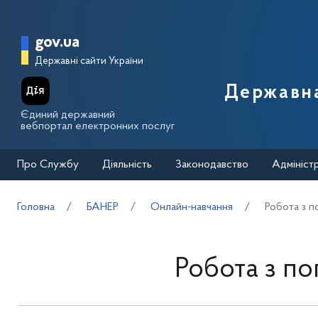
Перейти до основного вмісту
Головна сторінка Державної п
gov.ua
Державні сайти України
Державна
Єдиний державний
вебпортал електронних послуг
Про Службу
Діяльність
Законодавство
Адмініст
Головна
БАНЕР
Онлайн-навчання
Робота з п
Робота з п