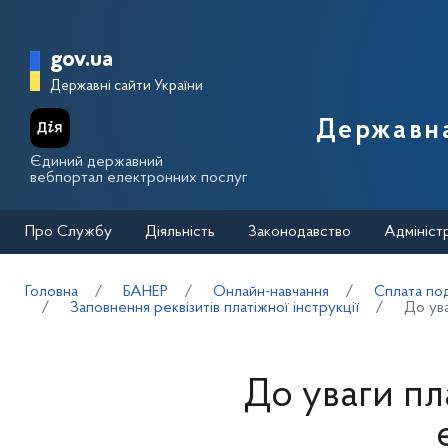
Перейти до основного вмісту
Головна сторінка Державної п
gov.ua
Державні сайти України
Державна
Єдиний державний
вебпортал електронних послуг
Про Службу
Діяльність
Законодавство
Адмініст
Головна
БАНЕР
Онлайн-навчання
Сплата под
Заповнення реквізитів платіжної інструкції
До ува
До уваги пл