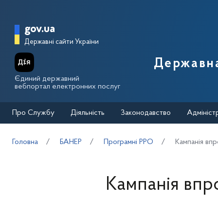
Перейти до основного вмісту
Головна сторінка Державної п
gov.ua
Державні сайти України
Державна
Єдиний державний
вебпортал електронних послуг
Про Службу
Діяльність
Законодавство
Адмініст
Головна
БАНЕР
Програмні РРО
Кампанія вп
Кампанія вп