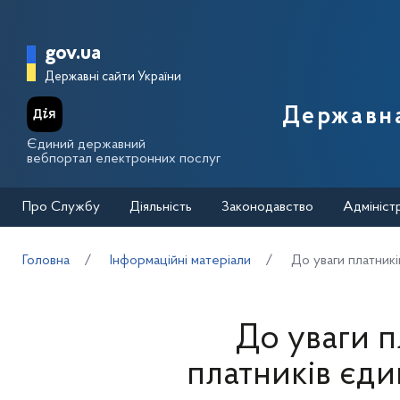
Перейти до основного вмісту
Головна сторінка Державної п
gov.ua
Державні сайти України
Державна
Єдиний державний
вебпортал електронних послуг
Про Службу
Діяльність
Законодавство
Адмініст
Головна
Інформаційні матеріали
До уваги платникі
До уваги п
платників єди