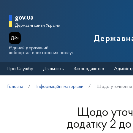
Перейти до основного вмісту
Головна сторінка Державної п
gov.ua
Державні сайти України
Державна
Єдиний державний
вебпортал електронних послуг
Про Службу
Діяльність
Законодавство
Адмініст
Головна
Інформаційні матеріали
Щодо уточнення п
Щодо уточн
додатку 2 до