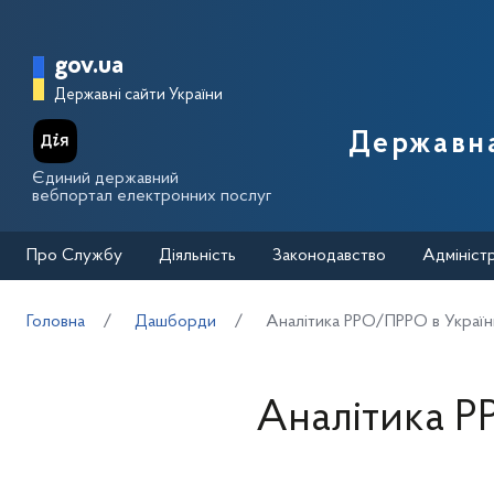
Перейти до основного вмісту
Головна сторінка Державної п
gov.ua
Державні сайти України
Державна
Єдиний державний
вебпортал електронних послуг
Про Службу
Діяльність
Законодавство
Адмініст
Головна
Дашборди
Аналітика РРО/ПРРО в України
Аналітика Р