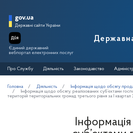
Перейти до основного вмісту
Головна сторінка Державної п
gov.ua
Державні сайти України
Державна
Єдиний державний
вебпортал електронних послуг
Про Службу
Діяльність
Законодавство
Адмініст
Головна
Діяльність
Інформація щодо обсягу прода
Інформація щодо обсягу, реалізованих суб’єктами госп
територій територіальних громад третього рівня за І квартал
Інформація