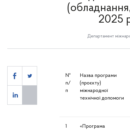
(обладнання
2025 р
Департамент міжнаро
№
Назва програми
п/
(проєкту)
п
міжнародної
технічної допомоги
1
«Програма