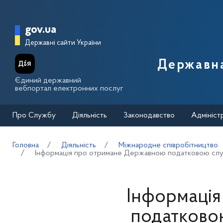
Перейти до основного вмісту
Головна сторінка Державної п
gov.ua
Державні сайти України
Державна
Єдиний державний
вебпортал електронних послуг
Про Службу
Діяльність
Законодавство
Адмініст
Головна
Діяльність
Міжнародне співробітництво
Інформація про отримане Державною податковою служб
Інформаці
податково