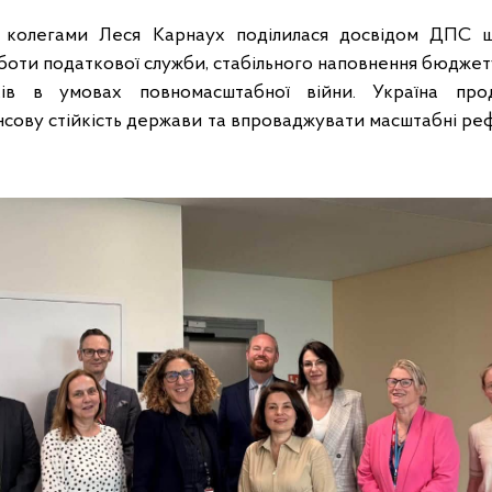
 з колегами Леся Карнаух поділилася досвідом ДПС 
боти податкової служби, стабільного наповнення бюджету
ків в умовах повномасштабної війни. Україна про
нсову стійкість держави та впроваджувати масштабні р