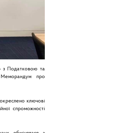
о з Податковою та
 Меморандум про
 окреслено ключові
ійної спроможності