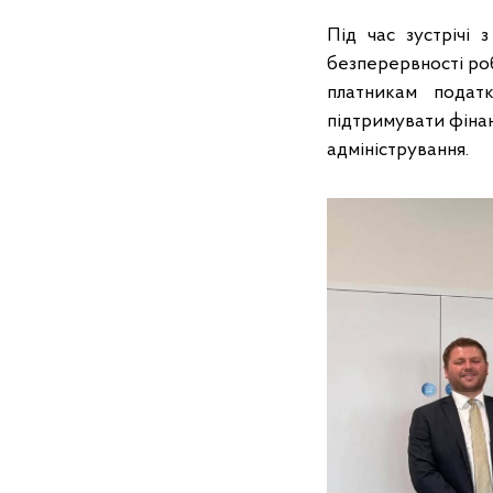
Під час зустрічі
безперервності ро
платникам подат
підтримувати фіна
адміністрування.