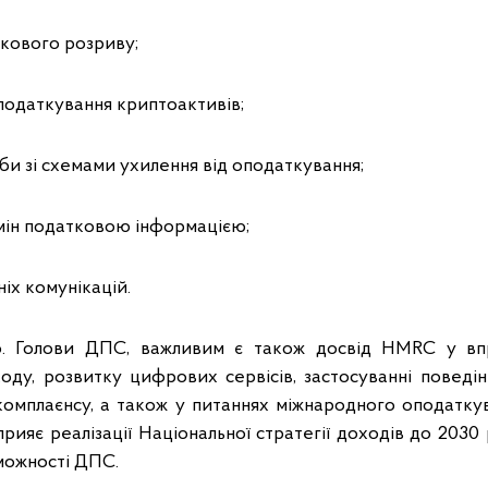
ткового розриву;
податкування криптоактивів;
би зі схемами ухилення від оподаткування;
мін податковою інформацією;
ніх комунікацій.
 о. Голови ДПС, важливим є також досвід HMRC у вп
ходу, розвитку цифрових сервісів, застосуванні поведін
комплаєнсу, а також у питаннях міжнародного оподаткув
рияє реалізації Національної стратегії доходів до 2030
можності ДПС.