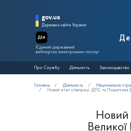
Перейти до основного вмісту
Головна сторінка Держа
gov.ua
Державні сайти України
Де
Єдиний державний
вебпортал електронних послуг
Про Службу
Діяльність
Законодавство
Головна
Діяльність
Національна стра
Новий етап співпраці: ДПС та Податкова
Новий 
Великої