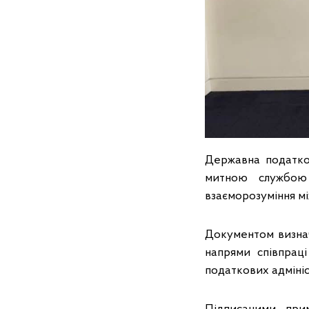
Державна податко
митною службою
взаєморозуміння мі
Документом визнач
напрями співпраці
податкових адмініс