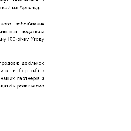
аух обмінялася з
ва Ліззі Арнольд.
ого зобов’язання
льніші податкові
ану 100-річну Угоду
продовж декількох
лише в боротьбі з
 наших партнерів з
датків, розвиваємо