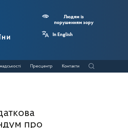
Людям із
порушенням зору
In English
їни
мадськості
Пресцентр
Контакти
даткова
ндум про