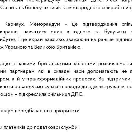
мірниками Меморандуму очільниця ДПС Леся Карн
 питань бізнесу, активів та міжнародного співробітницт
 Карнаух, Меморандум – це підтвердження спільн
івпрацю, навчатися один в одного та будувати си
айбутнє. І це вкрай важливо, зважаючи на раніше підпис
іж Україною та Великою Британією.
рацю з нашими британськими колегами розвиваємо в
шим партнерам, які в складні часи допомагають не 
ром, а й у трансформаційних процесах. За підтримки
но впроваджуємо сучасні підходи до адміністрування по
 тощо», – підкреслила очільниця ДПС.
дум передбачає такі пріоритети:
и платників до податкової служби;