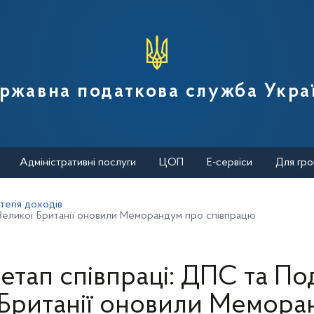
вної податкової служби України
ржавна податкова служба Укра
Адміністративні послуги
ЦОП
Е-сервіси
Для гро
тегія доходів
 Великої Британії оновили Меморандум про співпрацю
етап співпраці: ДПС та По
 Британії оновили Мемора