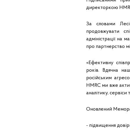
Підписаними при
директоркою HMRC з
За словами Лесі
продовжувати сп
адміністрації на м
про партнерство м
«Ефективну співп
років. Вдячна на
російським агресо
HMRC ми вже актив
аналітику, сервіси
Оновлений Меморан
- підвищення довір