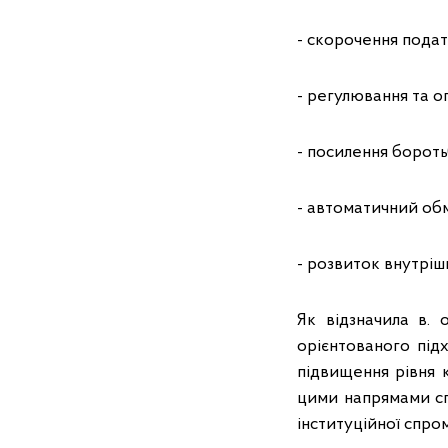
- скорочення пода
- регулювання та о
- посилення бороть
- автоматичний об
- розвиток внутріш
Як відзначила в.
орієнтованого під
підвищення рівня 
цими напрямами сп
інституційної спро