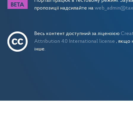
Портал працює в тестовому режимі. Заув
пропозиції надсилайте на
web_admin@tax.
Весь контент доступний за ліцензією
Crea
Attribution 4.0 International license
, якщо 
інше.