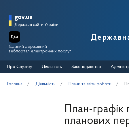
Перейти до основного вмісту
Головна сторінка Державної п
gov.ua
Державні сайти України
Державна
Єдиний державний
вебпортал електронних послуг
Про Службу
Діяльність
Законодавство
Адмініст
Головна
Діяльність
Плани та звіти роботи
Пл
План-графік
планових пер