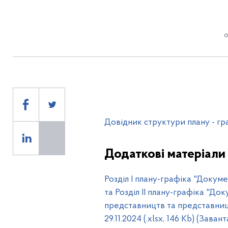
о
Довідник структури плану - гр
Додаткові матеріали
Розділ І плану-графіка "Докуме
та Розділ ІІ плану-графіка "До
представництв та представниц
29.11.2024 (.xlsx, 146 Kb) (Заван