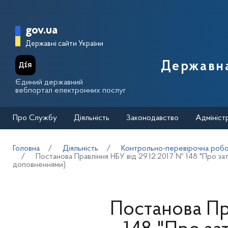
Перейти до основного вмісту
Головна сторінка Державної п
gov.ua
Державні сайти України
Державна
Єдиний державний
вебпортал електронних послуг
Про Службу
Діяльність
Законодавство
Адмініст
Головна
Діяльність
Контрольно-перевірочна робот
Постанова Правління НБУ від 29.12.2017 № 148 "Про зат
доповненнями)
Постанова Пр