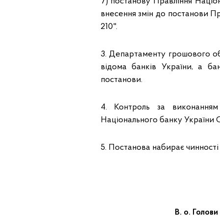
7) постанову Правління Націо
внесення змін до постанови Пр
210".
3. Департаменту грошового обі
відома банків України, а ба
постанови.
4. Контроль за виконанням
Національного банку України См
5. Постанова набирає чинності 
В. о. Голови