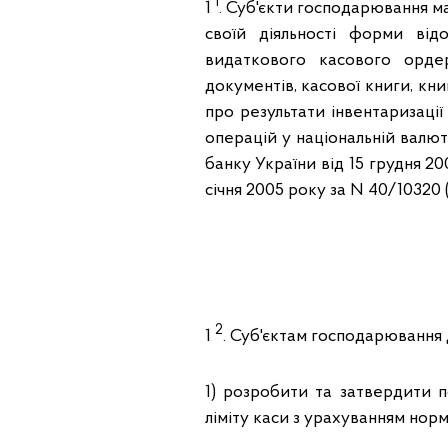
1
1
. Суб'єкти господарювання м
своїй діяльності форми від
видаткового касового орде
документів, касової книги, кн
про результати інвентаризаці
операцій у національній валю
банку України від 15 грудня 20
січня 2005 року за N 40/10320 (
2
1
. Суб'єктам господарювання 
1) розробити та затвердити 
ліміту каси з урахуванням нор