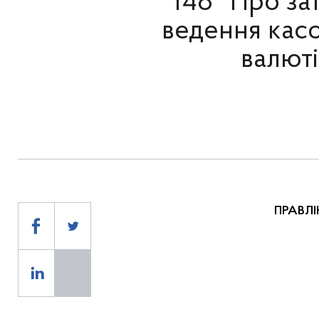
148 "Про з
ведення касо
валюті 
ПРАВЛІ