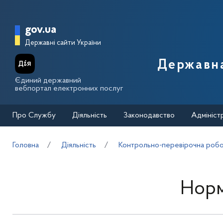
Перейти до основного вмісту
Головна сторінка Державної п
gov.ua
Державні сайти України
Державна
Єдиний державний
вебпортал електронних послуг
Про Службу
Діяльність
Законодавство
Адмініст
Головна
Діяльність
Контрольно-перевірочна робот
Норм