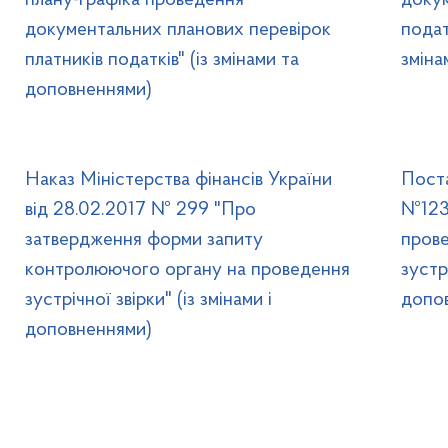
плану-графіка проведення
докум
документальних планових перевірок
подат
платників податків" (із змінами та
зміна
доповненнями)
Наказ Міністерства фінансів України
Поста
від 28.02.2017 № 299 "Про
№123
затвердження форми запиту
пров
контролюючого органу на проведення
зустр
зустрічної звірки" (із змінами і
допо
доповненнями)